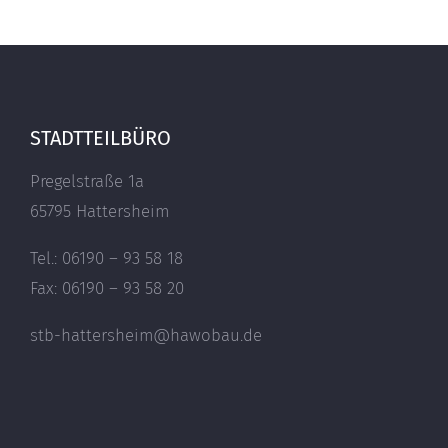
STADTTEILBÜRO
Pregelstraße 1a
65795 Hattersheim
Tel.: 06190 – 93 58 18
Fax: 06190 – 93 58 20
stb-hattersheim@hawobau.de