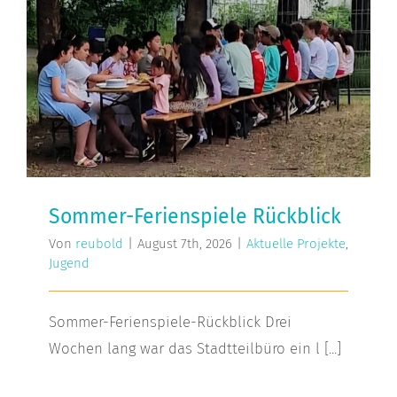
Sommer-Ferienspiele Rückblick
Sommer-Ferienspiele Rückblick
Von
reubold
|
August 7th, 2026
|
Aktuelle Projekte
,
Jugend
Sommer-Ferienspiele-Rückblick Drei
Wochen lang war das Stadtteilbüro ein l [...]