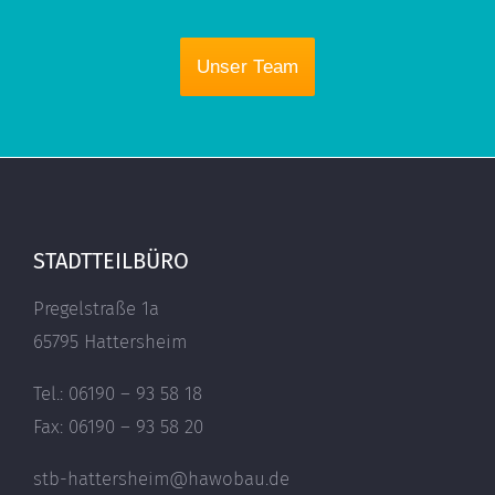
Unser Team
STADTTEILBÜRO
Pregelstraße 1a
65795 Hattersheim
Tel.: 06190 – 93 58 18
Fax: 06190 – 93 58 20
stb-hattersheim@hawobau.de