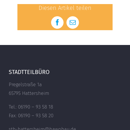
Diesen Artikel teilen
Facebook
E-
Mail
STADTTEILBÜRO
Pregelstraße 1a
65795 Hattersheim
Tel.: 06190 – 93 58 18
Fax: 06190 – 93 58 20
stb-hattersheim@hawobau.de