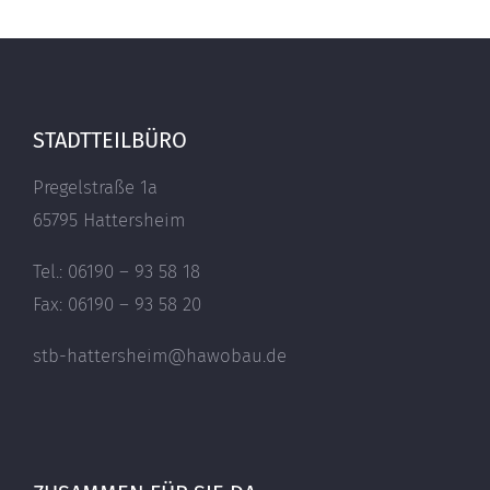
STADTTEILBÜRO
Pregelstraße 1a
65795 Hattersheim
Tel.: 06190 – 93 58 18
Fax: 06190 – 93 58 20
stb-hattersheim@hawobau.de