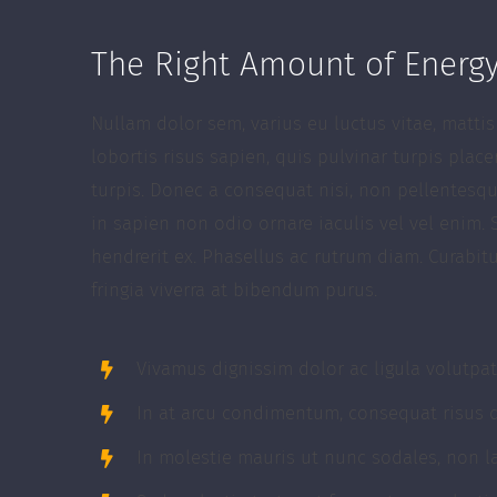
The Right Amount of Energ
Nullam dolor sem, varius eu luctus vitae, mattis
lobortis risus sapien, quis pulvinar turpis plac
turpis. Donec a consequat nisi, non pellentesqu
in sapien non odio ornare iaculis vel vel enim.
hendrerit ex. Phasellus ac rutrum diam. Curabit
fringia viverra at bibendum purus.
Vivamus dignissim dolor ac ligula volutpat,
In at arcu condimentum, consequat risus d
In molestie mauris ut nunc sodales, non la