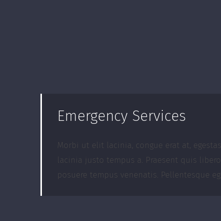
Emergency Services
Morbi ut elit lacinia, congue erat at, egest
lacinia justo tempus a. Praesent quis liber
posuere tempus venenatis. Pellentesque ege