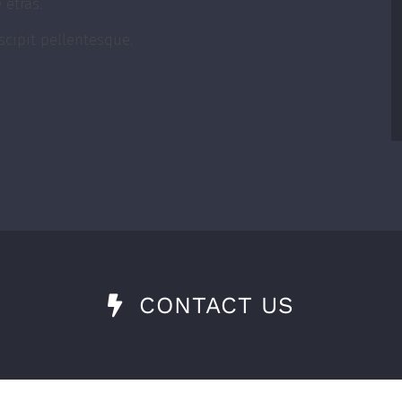
 etras.
scipit pellentesque.
CONTACT US