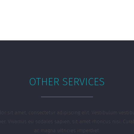
OTHER SERVICES
or sit amet, consectetur adipiscing elit. Vestibulum vesti
er. Vivamus eu sodales sapien, sit amet rhoncus nisi. Cura
ac magna ultricies imperdiet.