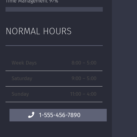
Time Management
97%
NORMAL HOURS
Week Days
8:00 – 5:00
Saturday
9:00 – 5:00
Sunday
11:00 – 4:00
1-555-456-7890