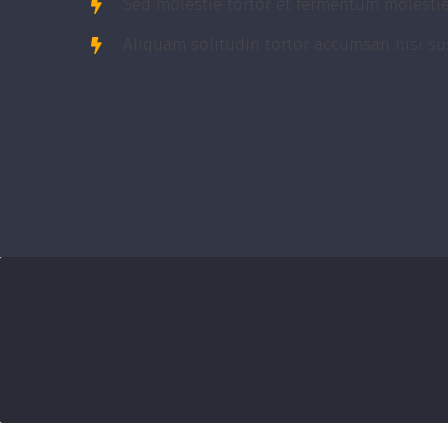
Sed molestie tortor et fermentum molestie
Aliquam solitudin tortor accumsan nisi su