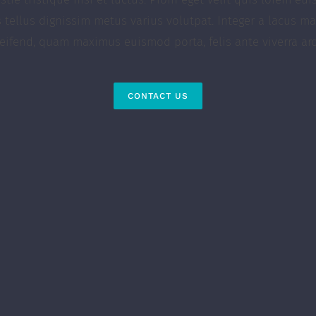
s tellus dignissim metus varius volutpat. Integer a lacus ma
leifend, quam maximus euismod porta, felis ante viverra arc
CONTACT US