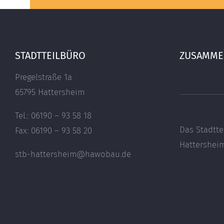
STADTTEILBÜRO
ZUSAMMEN
Pregelstraße 1a
65795 Hattersheim
Tel.: 06190 – 93 58 18
Das Stadtte
Fax: 06190 – 93 58 20
Hattershe
stb-hattersheim@hawobau.de