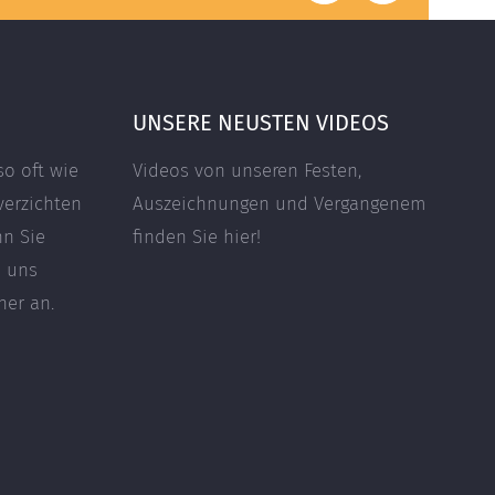
Mail
UNSERE NEUSTEN VIDEOS
so oft wie
Videos von unseren Festen,
verzichten
Auszeichnungen und Vergangenem
nn Sie
finden Sie hier!
e uns
her an.