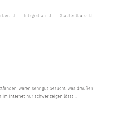
rbeit
Integration
Stadtteilbüro
ttfanden, waren sehr gut besucht, was draußen
n im Internet nur schwer zeigen lässt …