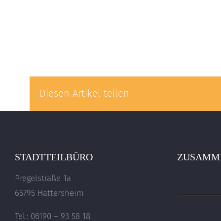
Diesen Artikel teilen
STADTTEILBÜRO
ZUSAMME
Pregelstraße 1a
65795 Hattersheim
Tel.: 06190 – 93 58 18