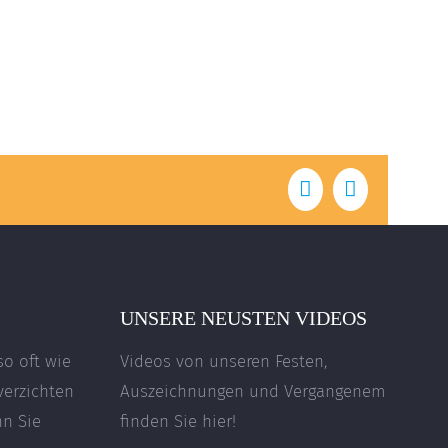
Facebook
E-
Mail
UNSERE NEUSTEN VIDEOS
so oft wie
Videos von unseren Festen,
verzichten
Auszeichnungen und Vergangenem
nn Sie
finden Sie hier!