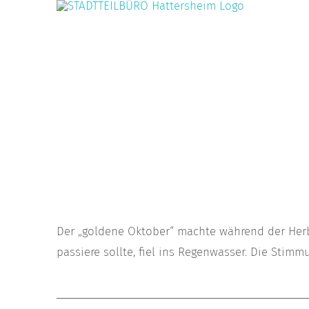
Zum
Inhalt
springen
Der „goldene Oktober“ machte während der Herbs
passiere sollte, fiel ins Regenwasser. Die Stim