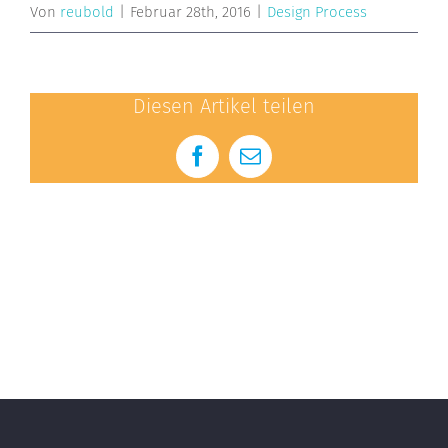
Von
reubold
|
Februar 28th, 2016
|
Design Process
Diesen Artikel teilen
Facebook
E-
Mail