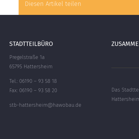
Diesen Artikel teilen
STADTTEILBÜRO
ZUSAMMEN
Pregelstraße 1a
65795 Hattersheim
Tel.: 06190 – 93 58 18
Das Stadtte
Fax: 06190 – 93 58 20
Hattershe
stb-hattersheim@hawobau.de