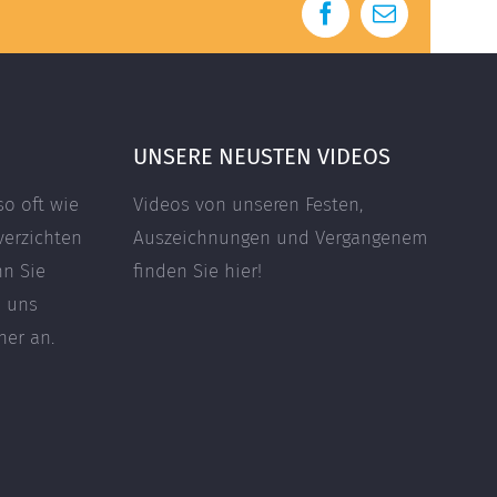
Facebook
E-
Mail
UNSERE NEUSTEN VIDEOS
so oft wie
Videos von unseren Festen,
verzichten
Auszeichnungen und Vergangenem
nn Sie
finden Sie hier!
e uns
her an.